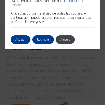
tratamiento de datos, consulte nuestra
Política de
Cookies.
Al aceptar, consiente el uso de todas las cookies. A
continuación, puede aceptar, rechazar o configurar sus
preferencias en Ajustes.
Aceptar
Rechazar
Ajustes
El Hospital de Jove es un centro perteneciente a una
Fundación benéfico-privada sin ánimo de lucro que
viene prestando asistencia sanitaria en la ciudad de
Gijón, primero como Hospital de Caridad, y desde los
años ochenta del siglo XX, en que el centro se
transforma radicalmente, como un Hospital Comarcal
más de la Red Hospitalaria Pública.