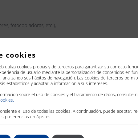
s, fotocopiadoras, etc.),
e cookies
eb utiliza cookies propias y de terceros para garantizar su correcto fun
experiencia de usuario mediante la personalización de contenidos en fu
s, analizando sus hábitos de navegación. Las cookies de terceros perm
 pinchando
aquí
lisis estadísticos y adaptar la información a sus intereses.
stión pinchando
aquí
formación sobre el uso de cookies y el tratamiento de datos, consulte n
Cookies.
consiente el uso de todas las cookies. A continuación, puede aceptar, r
us preferencias en Ajustes.