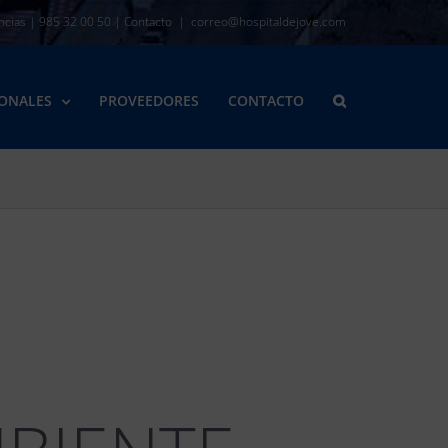
ncias
|
985 32 00 50
|
Contacto
|
correo@hospitaldejove.com
IONALES
PROVEEDORES
CONTACTO