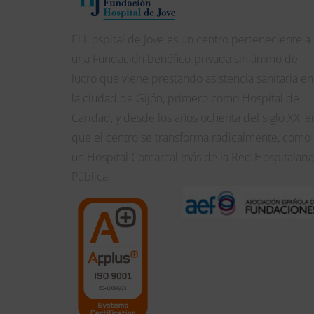
El Hospital de Jove es un centro perteneciente a
una Fundación benéfico-privada sin ánimo de
lucro que viene prestando asistencia sanitaria en
la ciudad de Gijón, primero como Hospital de
Caridad, y desde los años ochenta del siglo XX, e
que el centro se transforma radicalmente, como
un Hospital Comarcal más de la Red Hospitalaria
Pública.