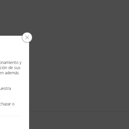
Cerrar el banner de cookies RGPD
cionamiento y
nción de sus
iten además
uestra
echazar o