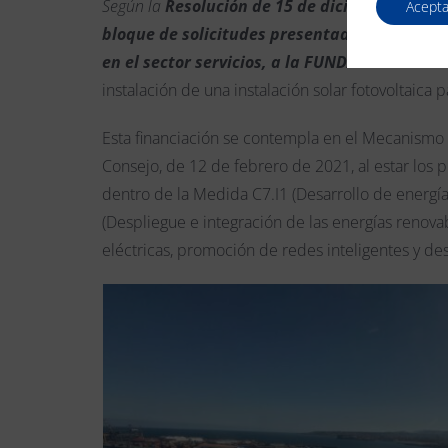
Según la
Resolución de 15 de diciembre de 202
Acepta
bloque de solicitudes presentadas a la conv
en el sector servicios, a la FUNDACIÓN HOSPI
instalación de una instalación solar fotovoltai
Esta financiación se contempla en el Mecanismo 
Consejo, de 12 de febrero de 2021, al estar los 
dentro de la Medida C7.I1 (Desarrollo de energí
(Despliegue e integración de las energías renova
eléctricas, promoción de redes inteligentes y des