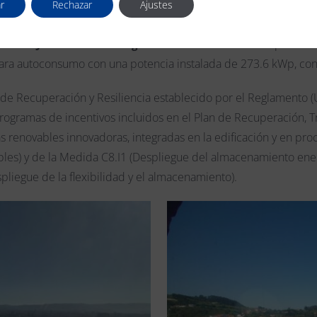
2, de la Consejería de
I
ndustria,
E
mpleo y Promoción
E
con
r
Rechazar
Ajustes
ocatoria de subvenciones para realizar instalaciones de 
TAL DE JOVE se le ha otorgado la
AYUD/2022/13483
por un va
ca para autoconsumo con una potencia instalada de 273.6 kWp, c
de Recuperación y Resiliencia es­tablecido por el Reglamento 
programas de incentivos incluidos en el Plan de Recuperación, 
as renovables innovadoras, integradas en la edificación y en p
bles) y de la Medida C8.I1 (Despliegue del almace­namiento ene
pliegue de la flexibilidad y el almacenamiento).