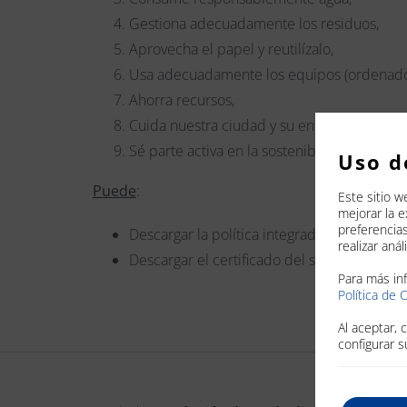
Gestiona adecuadamente los residuos,
Aprovecha el papel y reutilízalo,
Usa adecuadamente los equipos (ordenadore
Ahorra recursos,
Cuida nuestra ciudad y su entorno, y
Sé parte activa en la sostenibilidad;
Uso d
Puede
:
Este sitio w
mejorar la 
preferencia
Descargar la política integrada de gestión
realizar aná
Descargar el certificado del sistema de ge
Para más in
Política de 
Al aceptar, 
configurar s