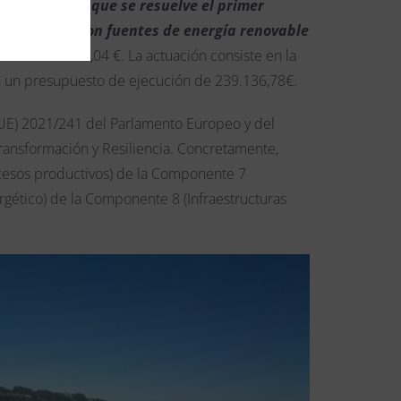
ómica, por la que se resuelve el primer
autoconsumo con fuentes de energía renovable
lor de 38.210,04 €. La actuación consiste en la
on un presupuesto de ejecución de 239.136,78€.
(UE) 2021/241 del Parlamento Europeo y del
Transformación y Resiliencia. Concretamente,
rocesos productivos) de la Componente 7
rgético) de la Componente 8 (Infraestructuras