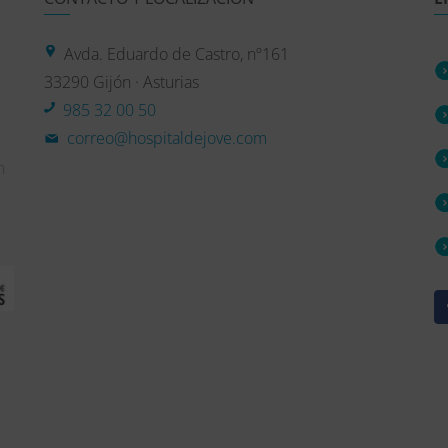
Avda. Eduardo de Castro, nº161
33290 Gijón · Asturias
985 32 00 50
correo@hospitaldejove.com
n