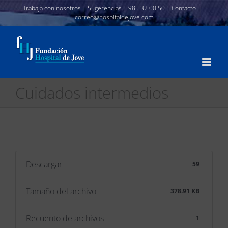
Skip
Trabaja con nosotros
|
Sugerencias
|
985 32 00 50
|
Contacto
|
correo@hospitaldejove.com
to
content
Cuidados intermedios
Descargar
59
Tamaño del archivo
378.91 KB
Recuento de archivos
1