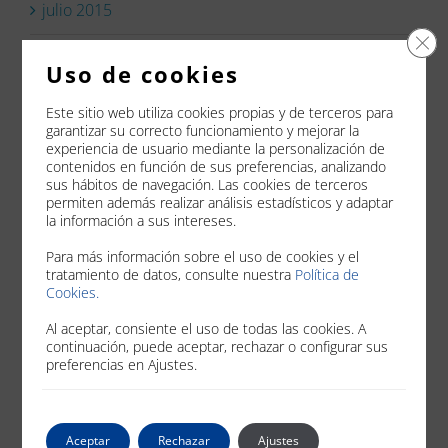
julio 2015
Cer
junio 2015
Uso de cookies
mayo 2015
Este sitio web utiliza cookies propias y de terceros para
garantizar su correcto funcionamiento y mejorar la
experiencia de usuario mediante la personalización de
abril 2015
contenidos en función de sus preferencias, analizando
sus hábitos de navegación. Las cookies de terceros
permiten además realizar análisis estadísticos y adaptar
marzo 2015
la información a sus intereses.
febrero 2015
Para más información sobre el uso de cookies y el
tratamiento de datos, consulte nuestra
Política de
Cookies.
enero 2015
Al aceptar, consiente el uso de todas las cookies. A
continuación, puede aceptar, rechazar o configurar sus
diciembre 2014
preferencias en Ajustes.
noviembre 2014
Aceptar
Rechazar
Ajustes